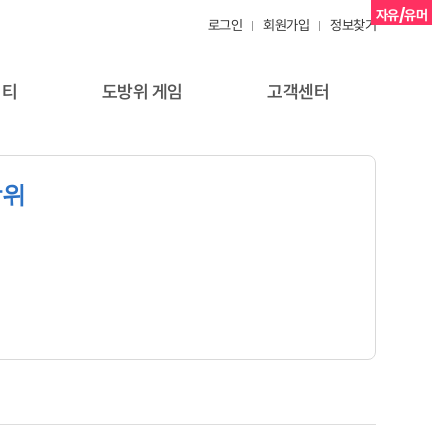
자유/유머
로그인
회원가입
정보찾기
니티
도방위 게임
고객센터
방위