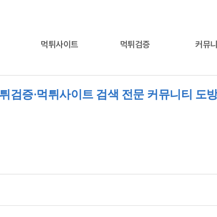
먹튀사이트
먹튀검증
커뮤
튀검증·먹튀사이트 검색 전문 커뮤니티 도