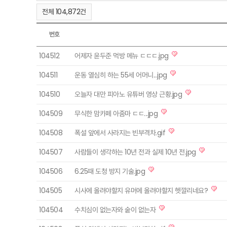
전체 104,872건
번호
104512
어제자 윤두준 먹방 메뉴 ㄷㄷㄷ.jpg
104511
운동 열심히 하는 55세 어머니...jpg
104510
오늘자 대만 피아노 유튜버 영상 근황.jpg
104509
무식한 맘카페 아줌마 ㄷㄷ...jpg
104508
폭설 앞에서 사라지는 빈부격차.gif
104507
사람들이 생각하는 10년 전과 실제 10년 전.jpg
104506
6.25때 도청 방지 기술.jpg
104505
시사에 올려야할지 유머에 올려야할지 헷깔리네요?
104504
수치심이 없는자와 숱이 없는자