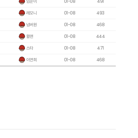
임순이
01-08
491
레모니
01-08
493
넘버원
01-08
468
퀼맨
01-08
444
스타
01-08
471
이연희
01-08
468