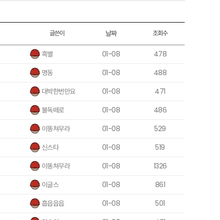
글쓴이
날짜
조회수
흑별
01-08
478
명동
01-08
488
대박한번만요
01-08
471
불독떼로
01-08
486
이똥쳐무라
01-08
529
신스타
01-08
519
이똥쳐무라
01-08
1326
이글스
01-08
861
흡읍읍읍
01-08
501