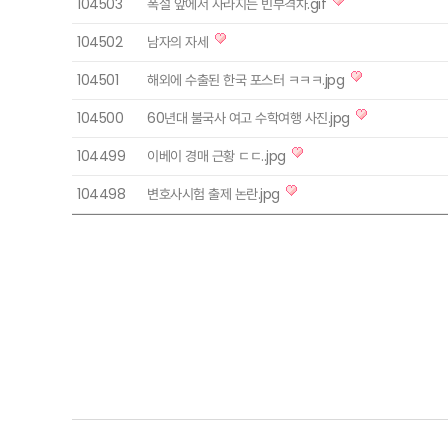
104503
폭설 앞에서 사라지는 빈부격차.gif
104502
남자의 자세
104501
해외에 수출된 한국 포스터 ㅋㅋㅋ.jpg
104500
60년대 불국사 여고 수학여행 사진.jpg
104499
이베이 경매 근황 ㄷㄷ..jpg
104498
변호사시험 출제 논란.jpg