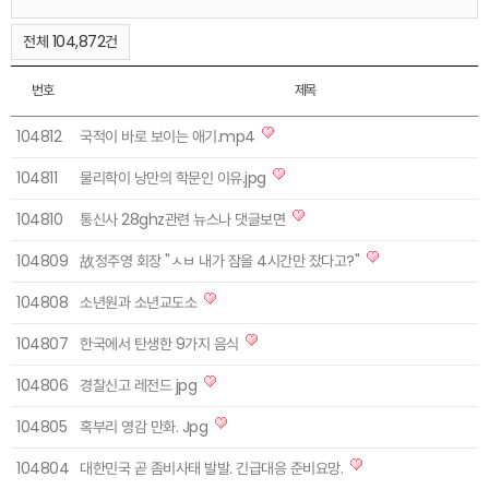
전체 104,872건
번호
제목
104812
국적이 바로 보이는 애기.mp4
104811
물리학이 낭만의 학문인 이유.jpg
104810
통신사 28ghz관련 뉴스나 댓글보면
104809
故정주영 회장 "ㅅㅂ 내가 잠을 4시간만 잤다고?"
104808
소년원과 소년교도소
104807
한국에서 탄생한 9가지 음식
104806
경찰신고 레전드 jpg
104805
혹부리 영감 만화. Jpg
104804
대한민국 곧 좀비사태 발발. 긴급대응 준비요망.