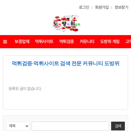
로그인
회원가입
정보찾기
보증업체
먹튀사이트
먹튀검증
커뮤니티
도방위 게임
고
메뉴
먹튀검증·먹튀사이트 검색 전문 커뮤니티 도방위
등록된 글이 없습니다.