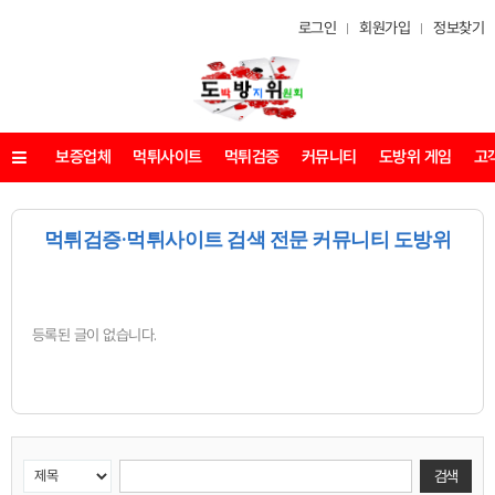
로그인
회원가입
정보찾기
보증업체
먹튀사이트
먹튀검증
커뮤니티
도방위 게임
고
메뉴
먹튀검증·먹튀사이트 검색 전문 커뮤니티 도방위
등록된 글이 없습니다.