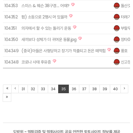
104353
스미스 & 웨슨 38구경.... 어때?
돌산갓
104352
펌) 소등으로 2행시 머 있을까
터래기
104351
의자에서 할 수 있는 돌리기 운동
부랄두
104350
새끼보다 성체가 더 귀여운 동물.jpg
장타00
104349
(중국)아들은 사형당하고 장기가 적출되고 돈은 떼먹힘
풍호
104348
코로나 사태 후유증
신고정
31
32
33
34
35
36
37
38
39
40
도방위 - 먹튀검증 및 먹튀사이트 공유 안전한 토토사이트 정보를 제공