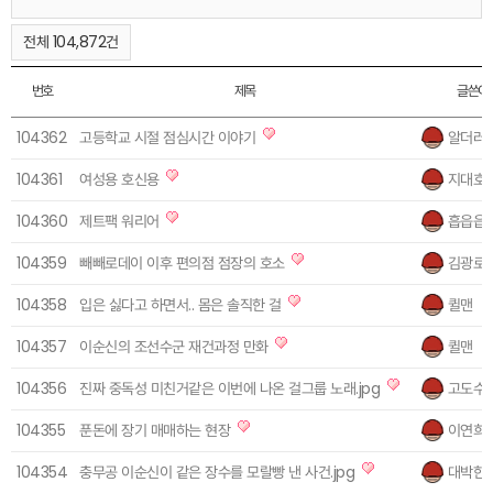
전체 104,872건
번호
제목
글쓴이
104362
고등학교 시절 점심시간 이야기
알더러
104361
여성용 호신용
지대호
104360
제트팩 워리어
흡읍읍
104359
빼빼로데이 이후 편의점 점장의 호소
김광로
104358
입은 싫다고 하면서.. 몸은 솔직한 걸
퀼맨
104357
이순신의 조선수군 재건과정 만화
퀼맨
104356
진짜 중독성 미친거같은 이번에 나온 걸그룹 노래.jpg
고도수
104355
푼돈에 장기 매매하는 현장
이연희
104354
충무공 이순신이 같은 장수를 모랄빵 낸 사건.jpg
대박한