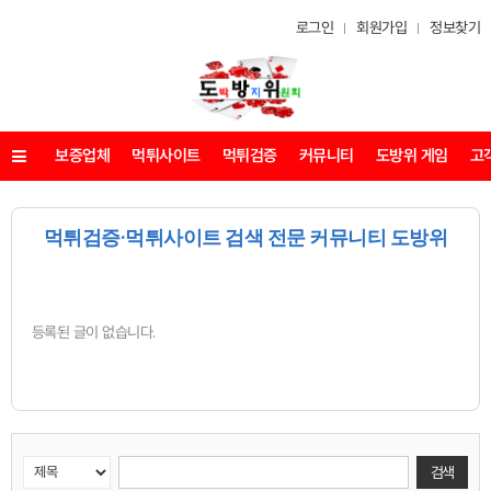
로그인
회원가입
정보찾기
보증업체
먹튀사이트
먹튀검증
커뮤니티
도방위 게임
고
메뉴
먹튀검증·먹튀사이트 검색 전문 커뮤니티 도방위
등록된 글이 없습니다.