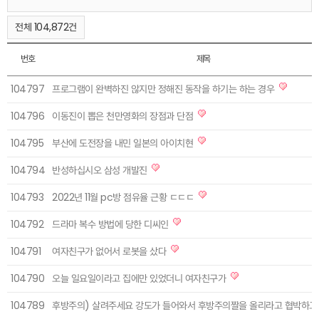
전체 104,872건
번호
제목
104797
프로그램이 완벽하진 않지만 정해진 동작을 하기는 하는 경우
104796
이동진이 뽑은 천만영화의 장점과 단점
104795
부산에 도전장을 내민 일본의 아이치현
104794
반성하십시오 삼성 개발진
104793
2022년 11월 pc방 점유율 근황 ㄷㄷㄷ
104792
드라마 복수 방법에 당한 디씨인
104791
여자친구가 없어서 로봇을 샀다
104790
오늘 일요일이라고 집에만 있었더니 여자친구가
104789
후방주의) 살려주세요 강도가 들어와서 후방주의짤을 올리라고 협박하