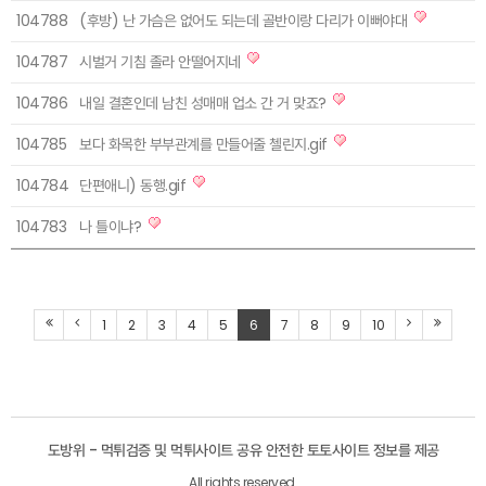
104788
(후방) 난 가슴은 없어도 되는데 골반이랑 다리가 이뻐야대
104787
시벌거 기침 졸라 안떨어지네
104786
내일 결혼인데 남친 성매매 업소 간 거 맞죠?
104785
보다 화목한 부부관계를 만들어줄 첼린지.gif
104784
단편애니) 동행.gif
104783
나 틀이냐?
1
2
3
4
5
6
7
8
9
10
도방위 - 먹튀검증 및 먹튀사이트 공유 안전한 토토사이트 정보를 제공
All rights reserved.