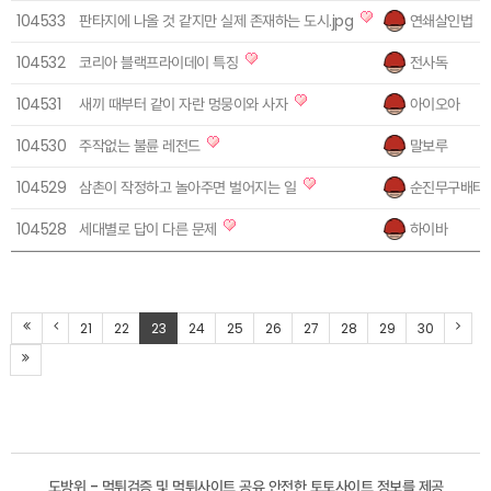
104533
판타지에 나올 것 같지만 실제 존재하는 도시.jpg
연쇄살인법
104532
코리아 블랙프라이데이 특징
전사독
104531
새끼 때부터 같이 자란 멍뭉이와 사자
아이오아
104530
주작없는 불륜 레전드
말보루
104529
삼촌이 작정하고 놀아주면 벌어지는 일
순진무구배터
104528
세대별로 답이 다른 문제
하이바
21
22
23
24
25
26
27
28
29
30
도방위 - 먹튀검증 및 먹튀사이트 공유 안전한 토토사이트 정보를 제공