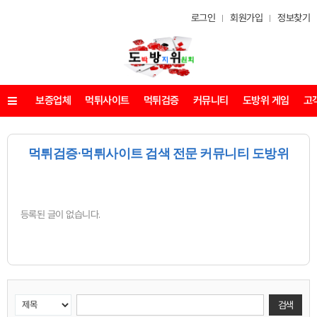
로그인
회원가입
정보찾기
보증업체
먹튀사이트
먹튀검증
커뮤니티
도방위 게임
고
메뉴
먹튀검증·먹튀사이트 검색 전문 커뮤니티 도방위
등록된 글이 없습니다.