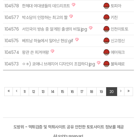
104578
한체대 여대생들의 데드리프트
토피아
1
104577
박소담이 인정하는 최고의 짤
키친
1
104576
서인국이 방송 중 알게된 출생의 비밀.jpg
인천이토토
1
104575
베트남 하늘에서 일어난 현상.gif
신고정신
1
104574
왕관 쓴 피겨여왕
에어워크
1
104573
ㅇㅎ) 쿄애니 브래지어 디자인이 조잡하다.jpg
불독떼로
1
11
12
13
14
15
16
17
18
19
20
도방위 - 먹튀검증 및 먹튀사이트 공유 안전한 토토사이트 정보를 제공
All rights reserved.