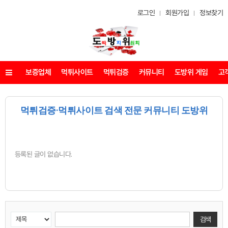
로그인
회원가입
정보찾기
보증업체
먹튀사이트
먹튀검증
커뮤니티
도방위 게임
고
메뉴
먹튀검증·먹튀사이트 검색 전문 커뮤니티 도방위
등록된 글이 없습니다.