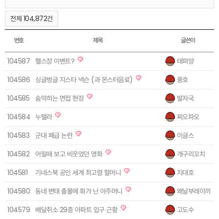
전체 104,872건
번호
제목
글쓴이
104587
헬스장 이벤트?
태펴양
1
104586
싱글벙글 지스타 넥슨 (과 몬스터음료)
풍호
1
104585
숨막히는 면접 현장
발자국
1
104584
누텔라
찌오파오
1
104583
군대 폐급 논란
이글스
1
104582
어릴때 보고 비웃었던 영화
개구리꼬치
1
104581
기네스북 공인 세계 최고령 할머니
지대호
1
104580
동네 변태 출몰에 화가 난 아주머니
왜날부레이끼
1
104579
배달취소 29층 아파트 입구 근황
고도수
1