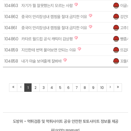
104863
자기가 뭘 잘못했는지 모르는 사람
이글스
104862
중국이 만리장성내 캠핑을 절대 금지한 이유
강건마
104861
중국이 만리장성내 캠핑을 절대 금지한 이유
고추장
104860
카타르 월드컵 공식 캐릭터 감상평
빵좀사
104859
지인한테 번역 물어보면 안되는 이유
뜨겁다
104858
내가 마술 보여줄께 잘봐바
꼬돌이
1
2
3
4
5
6
7
8
9
10
도방위 - 먹튀검증 및 먹튀사이트 공유 안전한 토토사이트 정보를 제공
All rights reserved.