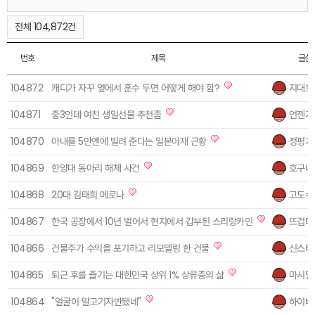
전체 104,872건
번호
제목
글쓴
104872
캐디가 자꾸 옆에서 훈수 두면 어떻게 해야 함?
지대호
104871
중3인데 여친 생일선물 추천좀
언젠가
104870
아내를 5만엔에 빌려 준다는 일본아재 근황
정평기
104869
한양대 동아리 해체 사건
호구너
104868
20대 김태희 메로나
고도수
104867
한국 공장에서 10년 벌어서 현지에서 갑부된 스리랑카인
뜨겁다
104866
건물주가 수익을 포기하고 리모델링 한 건물
신스타
104865
퇴근 후를 즐기는 대한민국 상위 1% 상류층의 삶
마시멜
104864
"얼굴이 말고기자반됐네"
하이바