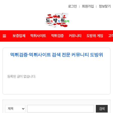
로그인
회원가입
정보찾기
보증업체
먹튀사이트
먹튀검증
커뮤니티
도방위 게임
고
메뉴
먹튀검증·먹튀사이트 검색 전문 커뮤니티 도방위
등록된 글이 없습니다.