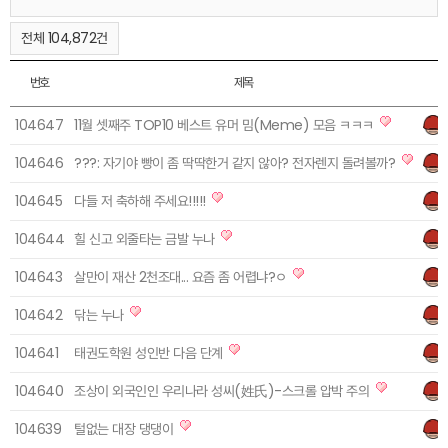
전체 104,872건
번호
제목
104647
11월 셋째주 TOP10 베스트 유머 밈(Meme) 모음 ㅋㅋㅋ
104646
???: 자기야 빵이 좀 딱딱한거 같지 않아? 전자렌지 돌려볼까?
104645
다들 저 축하해 주세요!!!!!
104644
힐 신고 외줄타는 금발 누나
104643
살만이 재산 2천조대... 요즘 좀 어렵냐?ㅇ
104642
닦는 누나
104641
태권도학원 성인반 다음 단계
104640
조상이 외국인인 우리나라 성씨(姓氏)-스크롤 압박 주의
104639
털없는 대장 댕댕이