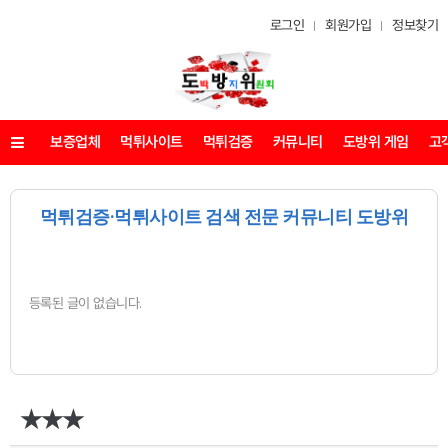
로그인
회원가입
정보찾기
보증업체
먹튀사이트
먹튀검증
커뮤니티
도방위 게임
고
메뉴
먹튀검증·먹튀사이트 검색 전문 커뮤니티 도방위
등록된 글이 없습니다.
★★★