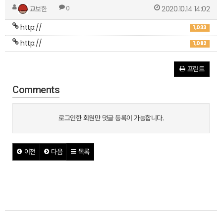
교보한
0
2020.10.14 14:02
http://
1,033
http://
1,082
프린트
Comments
로그인한 회원만 댓글 등록이 가능합니다.
이전
다음
목록