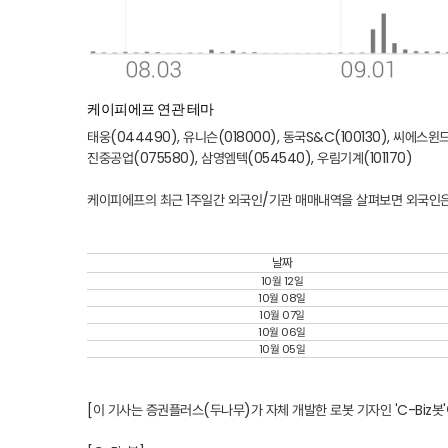
케이피에프 연관 테마
태웅(044490)
,
유니슨(018000)
,
동국S&C(100130)
,
씨에스윈드(
진중공업(075580)
,
삼영엠텍(054540)
,
우림기계(101170)
케이피에프의 최근 1주일간 외국인/기관 매매내역을 살펴보면 외국인은 5,
날짜
10월 12일
10월 08일
10월 07일
10월 06일
10월 05일
[이 기사는 증권플러스(두나무)가 자체 개발한 로봇 기자인 'C-Biz봇