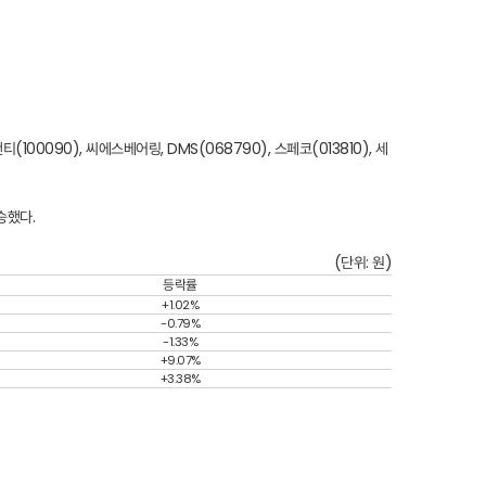
티(100090)
, 씨에스베어링,
DMS(068790)
,
스페코(013810)
,
세
승했다.
(단위: 원)
등락률
+1.02%
-0.79%
-1.33%
+9.07%
+3.38%