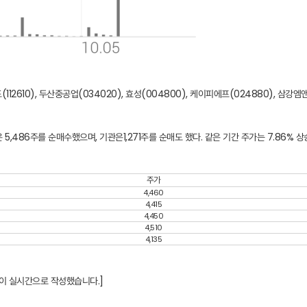
112610)
,
두산중공업(034020)
,
효성(004800)
,
케이피에프(024880)
,
삼강엠앤
486주를 순매수했으며, 기관은1,271주를 순매도 했다. 같은 기간 주가는 7.86% 상
주가
4,460
4,415
4,450
4,510
4,135
'이 실시간으로 작성했습니다.]