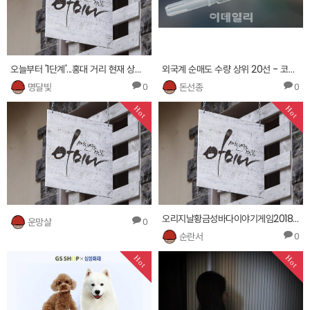
오늘부터 '1단계'...홍대 거리 현재 상황은?
외국계 순매도 수량 상위 20선 - 코스닥
명달빛
돈선종
0
0
Hot
Hot
오리지날황금성바다이야기게임2018® 5380.BAS2011.xyz
운망살
0
순란서
0
Hot
Hot