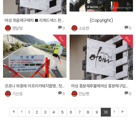
여성 최음제구매처 ■ 리쿼드섹스 판매가격 □
(Copyright)
명달빛
소승한
0
0
Hot
Hot
코로나 와중에 아프리카돼지열병…첫 발생 화천 농장 인근서 추가 확진
여성 흥분제후불제여성 흥분제구입처┘ 5102.via354.com ╂파워드 판매가격스페니쉬 플라이구매방법 ╀
기신호
인님햇
0
0
1
2
3
4
5
6
7
8
9
10