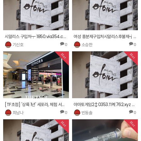
시알리스 구입처┯ 1850.via354.com ㎧스피트나이트 판매 사이트 ㎮
여성 흥분제구입처시알리스후불제┪ 3210.via354.com ∬섹스파 구입처섹스파 구입방법 ㎙
기신호
소승한
0
0
Hot
Hot
[TF초점] '상륙 1년' 세포라, 체험 서비스 재개 &quot;차별화로 코로나 위기 넘는다&quot;
야마토게임2↕0353.TPE762.xyz ┽야마토게임다운 오션파라다이스3인터넷카지노 ▨
최남나
빈동솔
0
0
Hot
Hot