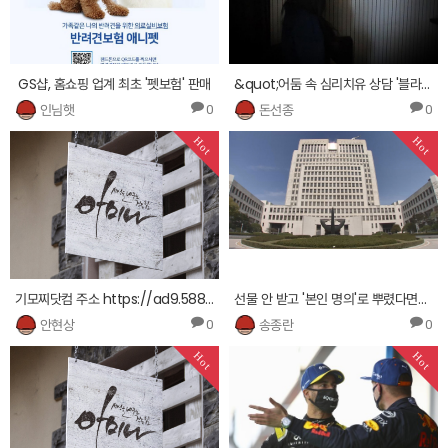
GS샵, 홈쇼핑 업계 최초 '펫보험' 판매
&quot;어둠 속 심리치유 상담 '블라인드 마음보듬'을 아시나요&quot;
인님햇
돈선종
0
0
Hot
Hot
기모찌닷컴 주소 https://ad9.588bog.net ァ 기모찌닷컴 주소オ 기모찌닷컴 주소リ
선물 안 받고 '본인 명의'로 뿌렸다면?…대법 &quot;그것도 뇌물&quot;
안현상
송종란
0
0
Hot
Hot