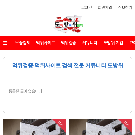
로그인
회원가입
정보찾기
보증업체
먹튀사이트
먹튀검증
커뮤니티
도방위 게임
고
메뉴
먹튀검증·먹튀사이트 검색 전문 커뮤니티 도방위
등록된 글이 없습니다.
Hot
Hot