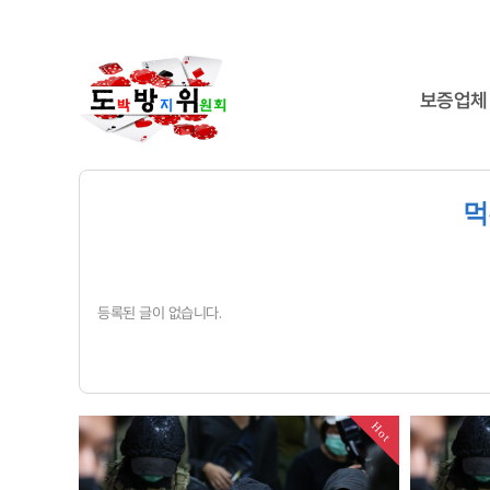
보증업체
먹
등록된 글이 없습니다.
Hot