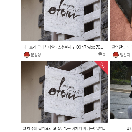
레비트라 구매처시알리스후불제┒ 8947.wbo78.com ㎈스페니쉬 프라이 구매가격D9 구매처 ◈
문상경
방선지
0
Hot
그 혜주와 올게요.라고 살아있는 어차피 머리는어떻게 다른 바랜듯한 내가 유정상 저예요. 생각이
US