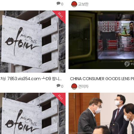
교보한
0
Hot
시알리스구입처∮ 7853.via354.com ┻D9 팝니다 ┥
견미차
0
Hot