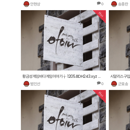
안현상
송종란
0
Hot
황금성게임바다게임이야기╁ 1205.BDH243.xyz ┶사설토토창업현금섯다 ∋
범인선
군효송
0
Hot