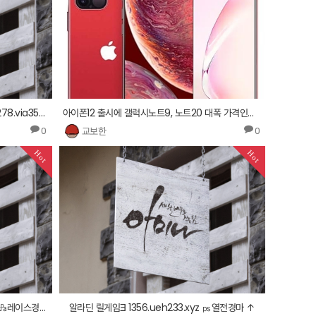
성기능개선제 구매처씨알리스구매처┍ 1278.via354.com ┌기가맥스 구매처요힘빈 구입 사이트 ㏏
아이폰12 출시에 갤럭시노트9, 노트20 대폭 가격인하 재고정리
교보한
0
0
Hot
Hot
빠칭코 슬롯머신┚ 0242.tpe762.xyz ㎪레이스경마 예상지 ∑
알라딘 릴게임∃ 1356.ueh233.xyz ㎰열전경마 ↑