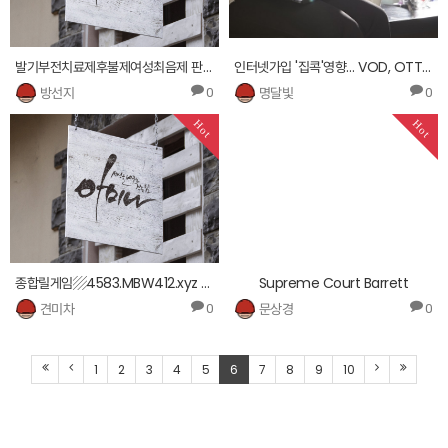
발기부전치료제후불제여성최음제 판매처㎣ 0722.via354.com ┸제펜섹스 파는곳섹스트롤 구매처 ☞
인터넷가입 '집콕'영향… VOD, OTT서비스 이용량 증가에따라 KT LG SK 인터넷·IPTV 등 가입 문…
방선지
명달빛
0
0
Hot
Hot
종합릴게임▨4583.MBW412.xyz ⊥황금성게임사이트 무료야마토바다릴종류 ┼
Supreme Court Barrett
견미차
문상경
0
0
1
2
3
4
5
6
7
8
9
10