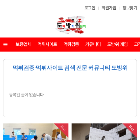
로그인
회원가입
정보찾기
보증업체
먹튀사이트
먹튀검증
커뮤니티
도방위 게임
고
메뉴
먹튀검증·먹튀사이트 검색 전문 커뮤니티 도방위
등록된 글이 없습니다.
Hot
Hot