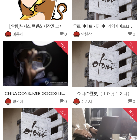
[알림]뉴시스 콘텐츠 저작권 고지
무료 야마토 게임바다게임사이트㏏ 2217.ueh233.xyz ∽오리지날야마토게임릴게임사이다 ∞
비동채
안현상
0
0
Hot
Hot
CHINA CONSUMER GOODS LENS PRODUCTION
今日の歴史（１０月１３日）
방선지
순란서
0
0
Hot
Hot