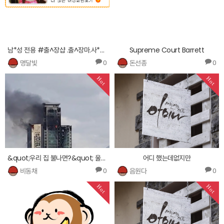
남*성 전용 #출^장샵 .출^장마.사*지*홈*피 http://1459.cnc343.com
Supreme Court Barrett
명달빛
돈선종
0
0
Hot
Hot
&quot;우리 집 불나면?&quot; 울산 주상복합 화재에 보험 관심 '쑥'
어디 했는데없지만
비동채
음원다
0
0
Hot
Hot