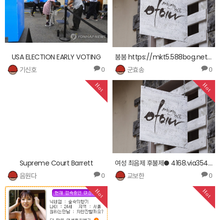
USA ELECTION EARLY VOTING
붐붐 https://mkt5.588bog.net ョ 붐붐ミ 붐붐ヒ
기신호
군효송
0
0
Hot
Hot
Supreme Court Barrett
여성 최음제 후불제● 4168.via354.com ▤골드 플라이 판매가격 〓
음원다
교보한
0
0
Hot
Hot