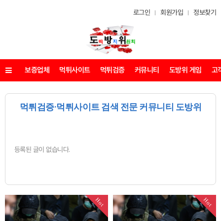
로그인
회원가입
정보찾기
보증업체
먹튀사이트
먹튀검증
커뮤니티
도방위 게임
고
메뉴
먹튀검증·먹튀사이트 검색 전문 커뮤니티 도방위
등록된 글이 없습니다.
Hot
Hot