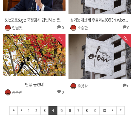
&lt;포토&gt; 국정감사 답변하는 윤석헌 금감원장
성기능개선제 후불제㎖8634.wbo78.com ∨여성 흥분제 구입처 스패니쉬 캡슐 구매처오로비가 구매가격 ∂
인님햇
소승한
0
0
Hot
Hot
'단풍 들었네'
운망살
0
송종란
0
1
2
3
4
5
6
7
8
9
10