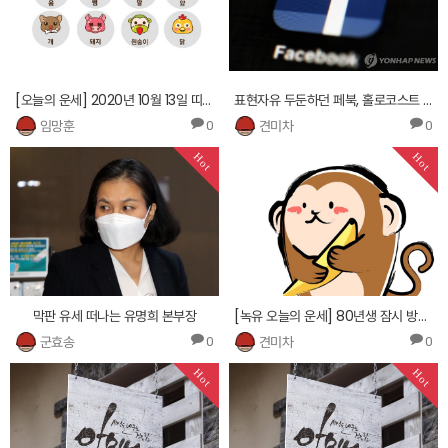
[오늘의 운세] 2020년 10월 13일 띠별 운세
표현자유 두둔하던 페북, 홀로코스트 부인 게시물 차단한다
임망훈
견미차
0
0
Hot
Hot
막판 유세 떠나는 유명희 본부장
[녹유 오늘의 운세] 80년생 잠시 방심이 다 된 밥을 쏟아내요
군효송
견미차
0
0
Hot
Hot