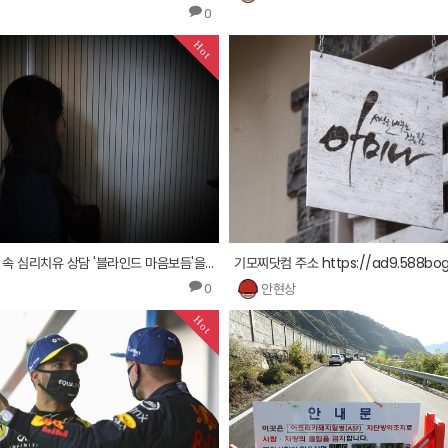
0
Hot
&quot;어둠 속 심리치유 상담 '블라인드 마음보듬'을 아시나요&quot;
안현상
0
Hot