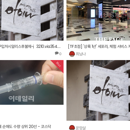
여성 흥분제구입처시알리스후불제┪ 3210.via354.com ∬섹스파 구입처섹스파 구입방법 ㎙
최남나
0
Hot
 순매도 수량 상위 20선 - 코스닥
운망살