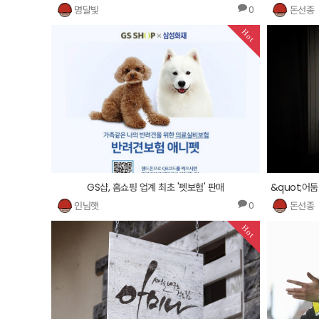
명달빛
돈선종
0
Hot
GS샵, 홈쇼핑 업계 최초 '펫보험' 판매
인님햇
돈선종
0
Hot