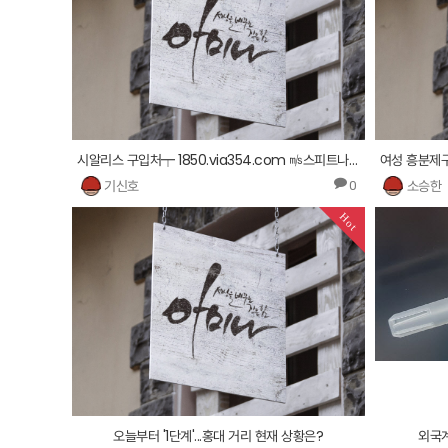
시알리스 구입처┯ 1850.via354.com ㎧스피트나이트 판매 사이트 ㎮
기신호
소승한
0
Hot
오늘부터 '1단계'...홍대 거리 현재 상황은?
외국계