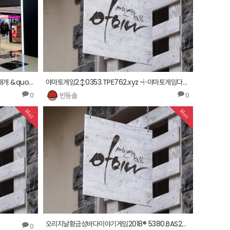
[TF초점] '상륙 1년' 세포라, 체험 서비스 재개 &quot;차별화로 코로나 위기 넘는다&quot;
야마토게임2↕0353.TPE762.xyz ┽야마토게임다운 오션파라다이스3인터넷카지노 ▨
빈동솔
0
0
Hot
Hot
오리지날황금성바다이야기게임2018® 5380.BAS2011.xyz
0