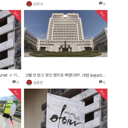
순란서
0
Hot
Hot
기모찌닷컴 주소 https://ad9.588bog.net ァ 기모찌닷컴 주소オ 기모찌닷컴 주소リ
선물 안 받고 '본인 명의'로 뿌렸다면?…대법 &quot;그것도 뇌물&quot;
송종란
0
0
Hot
Hot