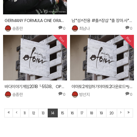
GERMANY FORMULA ONE GRAND PRIX
남*성^전용 #출^장샵 *출 장마.사*지 홈.피. http://6609.cnc343.com
송종란
최남나
0
0
Hot
Hot
바다이야기게임2018┖5538。OPN873.xyz ┭손오공게임 구슬가져가기원탁의신게임 ㎐
야마토2게임하기야마토2다운로드㎯ 6244.tpe762.xyz ㎐해신릴­게임현금포커사이트 ∽
송종란
방선지
0
0
11
12
13
14
15
16
17
18
19
20