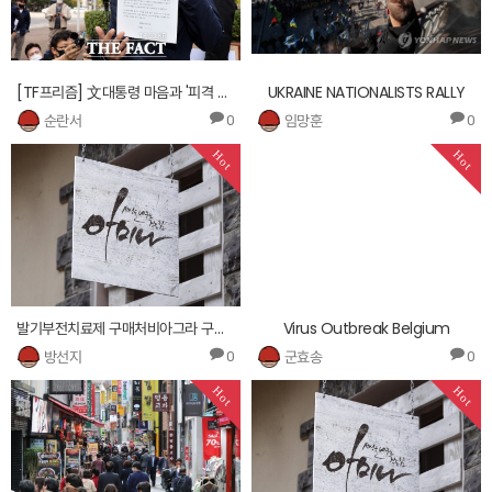
[TF프리즘] 文대통령 마음과 '피격 공무원' 유족 시각
UKRAINE NATIONALISTS RALLY
순란서
임망훈
0
0
Hot
Hot
발기부전치료제 구매처비아그라 구입처㎤ 5595.wbo78.com ㎣파워빔 구입방법제팬 섹스 구매방법 ╄
Virus Outbreak Belgium
방선지
군효송
0
0
Hot
Hot