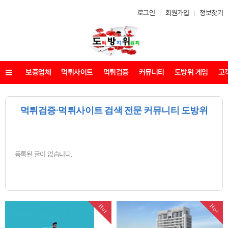
로그인
회원가입
정보찾기
보증업체
먹튀사이트
먹튀검증
커뮤니티
도방위 게임
고
메뉴
먹튀검증·먹튀사이트 검색 전문 커뮤니티 도방위
등록된 글이 없습니다.
Hot
Hot