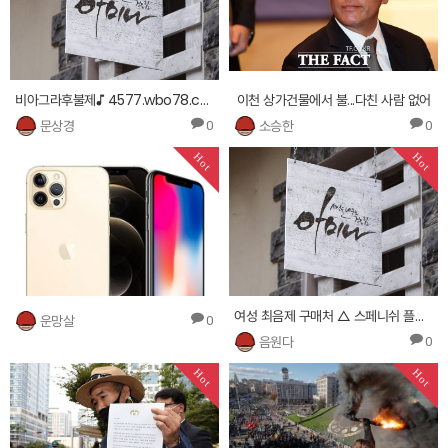
비아그라후불제♪ 4577.wbo78.com ┛파워빔 구하는곳 ㏏
이천 상가건물에서 불...다친 사람 없어
문상경
소승한
0
0
Hot
Hot
여성 최음제 구매처 △ 스페니쉬 플라이구입처 사이트 ┌
운망살
0
음원다
0
Hot
Hot