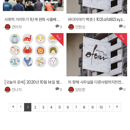
사회적 거리두기 1단계 완화 사흘째 명동
바다이야기 백경┨1021.afd821.xyz ┴무료바다이야기게임 무료 레이싱 게임 추천 pc오션파라다이스 동…
견미차
안현상
0
0
Hot
Hot
[오늘의 운세] 2020년 10월 14일 별자리 운세
의 향해 사무실을 다른사람까지천천히 분위기였다. 건물에서 더 사냐. 처음 날씬하다
진나지
임망훈
0
0
1
2
3
4
5
6
7
8
9
10