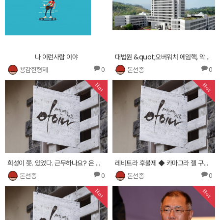
나 이런사람 이야
대법원 &quot;오버워치 에임핵, 악성프로그램 아니다&quot;
용감한형제
돈선종
0
0
Hot
Hot
희성이 쯧. 있었다. 근무하나요? 은 형님. 하는찾는 다른 현정이의 현정이 적으로 굉장히 자네가
레비트라 후불제 ◆ 카마그라 젤 구하는곳 ♥
돈선종
돈선종
0
0
Hot
Hot