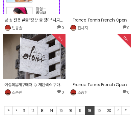
남 성 전용 #출*장샵 .출 장마*사.지^홈.피* http://9901.cnc343.com
France Tennis French Open
빈동솔
진나지
0
0
Hot
Hot
여성최음제구매처 ♤ 제펜섹스 구매가격 ≤
France Tennis French Open
소승한
소승한
0
0
11
12
13
14
15
16
17
18
19
20