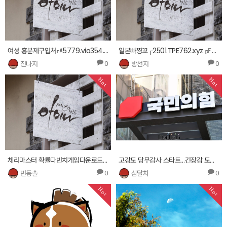
여성 흥분제구입처㎁5779.via354.com ┷비아그라 구입처 파워드 판매스페니쉬 플라이구입처사이트 ┛
일본빠찡꼬┌2501.TPE762.xyz ㎊슬롯게임 이야기바다시즌7미사리경정동영상 ☎
진나지
방선지
0
0
Hot
Hot
체리마스터 확률다빈치게임다운로드└ 3608.mbw412.xyz ≪온라인 릴게임 정보온라인 신천지 게임 ™
고강도 당무감사 스타트…긴장감 도는 국민의힘
빈동솔
삼달차
0
0
Hot
Hot