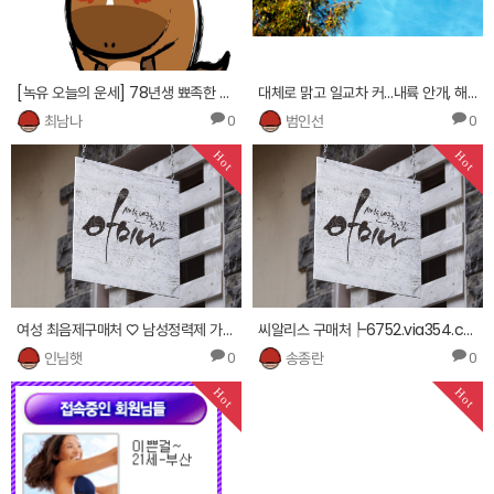
[녹유 오늘의 운세] 78년생 뾰족한 솜씨를 깎고 다듬어봐요
대체로 맑고 일교차 커…내륙 안개, 해안 너울 주의
최남나
범인선
0
0
Hot
Hot
여성 최음제구매처 ♡ 남성정력제 가격 ☞
씨알리스 구매처┡6752.via354.com ◎여성 최음제후불제 비닉스 필름 구하는곳온라인 스페니쉬 플라이판…
인님햇
송종란
0
0
Hot
Hot