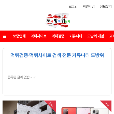
로그인
회원가입
정보찾기
보증업체
먹튀사이트
먹튀검증
커뮤니티
도방위 게임
고
메뉴
먹튀검증·먹튀사이트 검색 전문 커뮤니티 도방위
등록된 글이 없습니다.
Hot
Hot