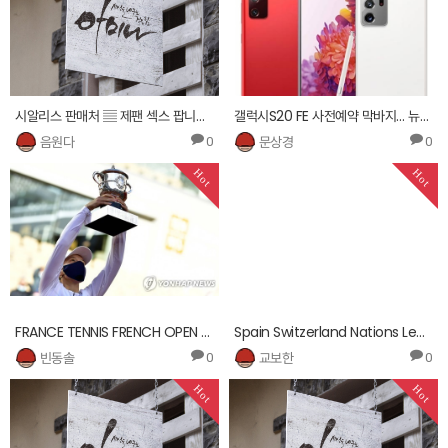
시알리스 판매처 ▤ 제팬 섹스 팝니다 ∑
갤럭시S20 FE 사전예약 막바지… 뉴버스폰 갤럭시 노트20, S20 시리즈 가격인하
음원다
문상경
0
0
Hot
Hot
FRANCE TENNIS FRENCH OPEN 2020 GRAND SLAM
Spain Switzerland Nations League Soccer
빈동솔
교보한
0
0
Hot
Hot