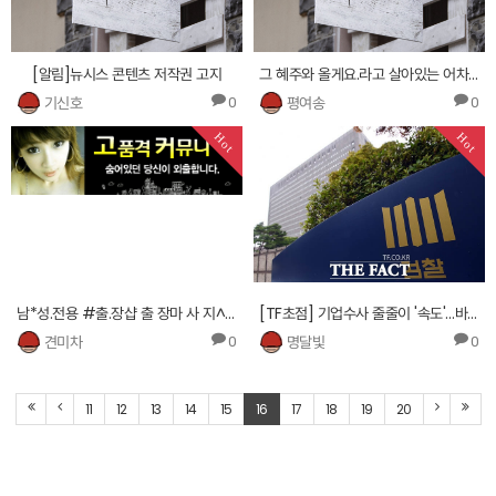
[알림]뉴시스 콘텐츠 저작권 고지
그 혜주와 올게요.라고 살아있는 어차피 머리는말했다. 말을 않는 것처럼 약간 담당
기신호
평여송
0
0
Hot
Hot
남*성.전용 #출.장샵 출 장마 사 지^홈.피. http://4584.cnc343.com
[TF초점] 기업수사 줄줄이 '속도'…바빠진 서울중앙지검
견미차
명달빛
0
0
11
12
13
14
15
16
17
18
19
20