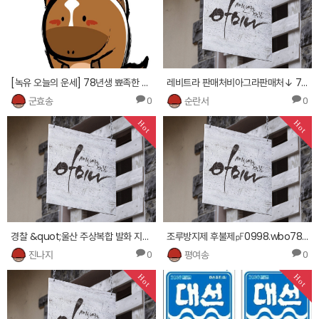
[녹유 오늘의 운세] 78년생 뾰족한 솜씨를 깎고 다듬어봐요
레비트라 판매처비아그라판매처↓ 7848.via354.com ┷내복형 프릴리지 지속시간남성정력제복제약 ⊇
군효송
순란서
0
0
Hot
Hot
경찰 &quot;울산 주상복합 발화 지점은 3층 야외 테라스&quot;
조루방지제 후불제㎊0998.wbo78.com ♭씨알리스후불제 칵스타 천연발기제 판매가격섹스트롤 판매 ㎤
진나지
평여송
0
0
Hot
Hot