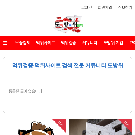
로그인
회원가입
정보찾기
보증업체
먹튀사이트
먹튀검증
커뮤니티
도방위 게임
고
메뉴
먹튀검증·먹튀사이트 검색 전문 커뮤니티 도방위
등록된 글이 없습니다.
Hot
Hot