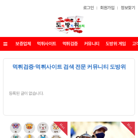
로그인
회원가입
정보찾기
보증업체
먹튀사이트
먹튀검증
커뮤니티
도방위 게임
고
메뉴
먹튀검증·먹튀사이트 검색 전문 커뮤니티 도방위
등록된 글이 없습니다.
Hot
Hot