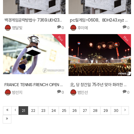
백경게임공략방법╈ 7369.UEH233.xyz ㎥스포원파크 ㎰
pc릴게임÷0608。BDH243.xyz ∇손오공 온라인바다야기아시아권카지노 ●
명달빛
후이예
0
0
Hot
Hot
FRANCE TENNIS FRENCH OPEN 2020 GRAND SLAM
北, 당 창건일 75주년 맞아 화려한 열병식 개최
방선지
범인선
0
0
21
22
23
24
25
26
27
28
29
30