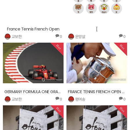
France Tennis French Open
[
교보한
운망살
0
0
Hot
Hot
GERMANY FORMULA ONE GRAND PRIX
FRANCE TENNIS FRENCH OPEN 2020 GRAND SLAM
교보한
평여송
0
0
Hot
Hot