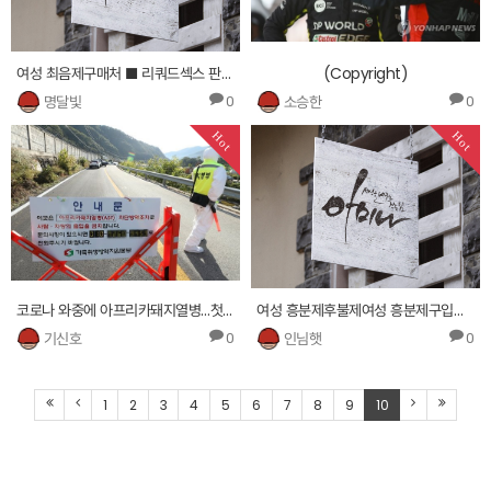
여성 최음제구매처 ■ 리쿼드섹스 판매가격 □
(Copyright)
명달빛
소승한
0
0
Hot
Hot
코로나 와중에 아프리카돼지열병…첫 발생 화천 농장 인근서 추가 확진
여성 흥분제후불제여성 흥분제구입처┘ 5102.via354.com ╂파워드 판매가격스페니쉬 플라이구매방법 ╀
기신호
인님햇
0
0
1
2
3
4
5
6
7
8
9
10