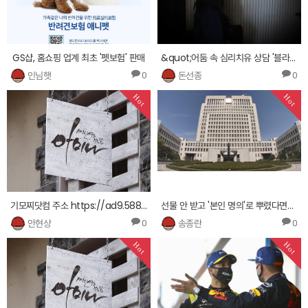
GS샵, 홈쇼핑 업계 최초 '펫보험' 판매
&quot;어둠 속 심리치유 상담 '블라인드 마음보듬'을 아시나요&quot;
인님햇
돈선종
0
0
Hot
Hot
기모찌닷컴 주소 https://ad9.588bog.net ァ 기모찌닷컴 주소オ 기모찌닷컴 주소リ
선물 안 받고 '본인 명의'로 뿌렸다면?…대법 &quot;그것도 뇌물&quot;
안현상
송종란
0
0
Hot
Hot