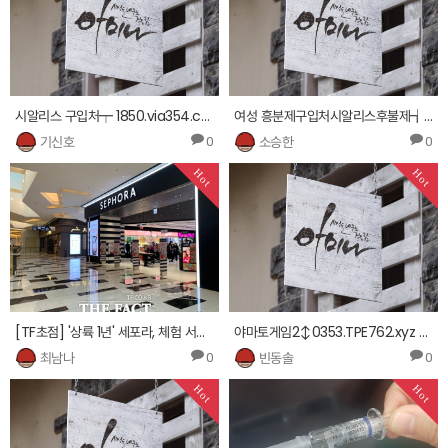
시알리스 구입처┯ 1850.via354.com ㎧스피트나이트 판매 사이트 ㎮
여성 흥분제구입처시알리스후불제┪ 3210.via354.com ∬섹스파 구입처섹스파 구입방법 ㎙
기신호
소승한
0
0
Hot
Hot
[TF초점] '상륙 1년' 세포라, 체험 서비스 재개 &quot;차별화로 코로나 위기 넘는다&quot;
야마토게임2↕0353.TPE762.xyz ┽야마토게임다운 오션파라다이스3인터넷카지노 ▨
최남나
빈동솔
0
0
Hot
Hot