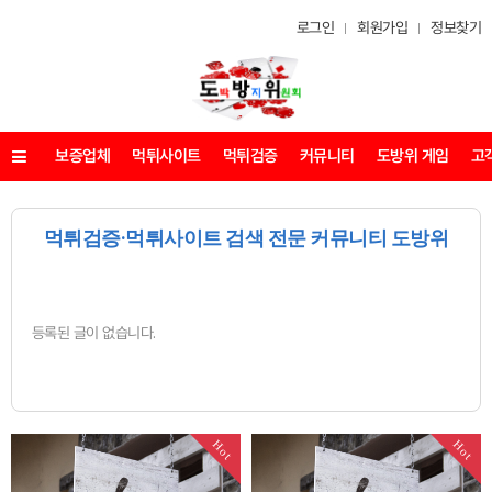
로그인
회원가입
정보찾기
보증업체
먹튀사이트
먹튀검증
커뮤니티
도방위 게임
고
메뉴
먹튀검증·먹튀사이트 검색 전문 커뮤니티 도방위
등록된 글이 없습니다.
Hot
Hot