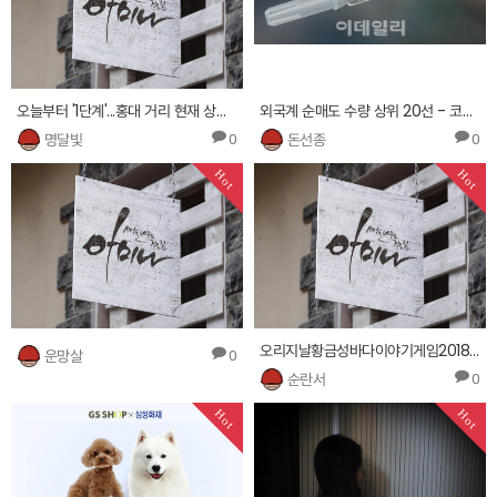
오늘부터 '1단계'...홍대 거리 현재 상황은?
외국계 순매도 수량 상위 20선 - 코스닥
명달빛
돈선종
0
0
Hot
Hot
오리지날황금성바다이야기게임2018® 5380.BAS2011.xyz
운망살
0
순란서
0
Hot
Hot