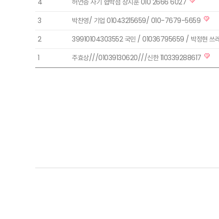
4
허언증 사기 협박점 장지훈 010 2666 6027
3
박찬영/ 기업 01043215659/ 010-7679-5659
2
39910104303552 국민 / 01036795659 / 박정현
1
주효상///01039130620///신한 110339288617