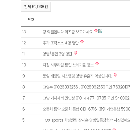
전체 62,938건
번호
13
걍 악질입니다 와꾸좀 보고가세요
12
추가 조작소스 4명 명단
11
양빵/통협 2명 명단
10
자칭 사쿠라팀 통협 쓰레기들 정보
9
동일 배팅및 시스템및 양빵 유출자 악성입니다.
8
고영수 01026833256 , 01028062559국민 76320
7
그냥 거지새끼 권민성 010-4477-0785 국민 94030
6
오준희 통막 오준희 통협 010-6716-3191 기업은행 59000
5
FOX sports 차병원팀 장재훈 양빵및통장협박 사진있어